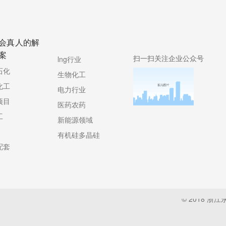
会真人的解
案
扫一扫关注企业公众号
lng行业
石化
生物化工
化工
电力行业
项目
医药农药
工
新能源领域
有机硅多晶硅
配套
© 2018 