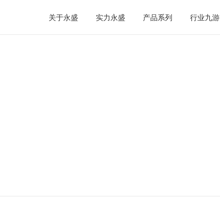
关于永盛
实力永盛
产品系列
行业九游
会顺利召开 | 浙江永盛科技
人