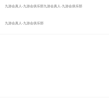
九游会真人-九游会俱乐部
九游会真人-九游会俱乐部
九游会真人-九游会俱乐部
永盛科技成功入选"专精特新"企
业 | 浙江永盛科技股份有限公司-
九游会真人